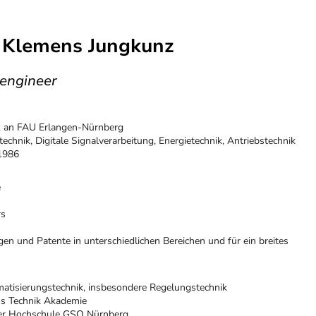
.) Klemens Jungkunz
 engineer
ik an FAU Erlangen-Nürnberg
chnik, Digitale Signalverarbeitung, Energietechnik, Antriebstechnik
 1986
e
rs
n und Patente in unterschiedlichen Bereichen und für ein breites
matisierungstechnik, insbesondere Regelungstechnik
ns Technik Akademie
her Hochschule GSO Nürnberg