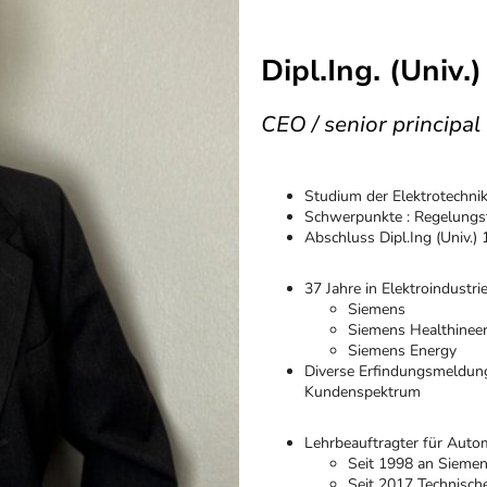
Dipl.Ing. (Univ
CEO / senior principal
Studium der Elektrotechn
Schwerpunkte : Regelungste
Abschluss Dipl.Ing (Univ.)
37 Jahre in Elektroindustri
Siemens
Siemens Healthinee
Siemens Energy
Diverse Erfindungsmeldunge
Kundenspektrum
Lehrbeauftragter für Auto
Seit 1998 an Sieme
Seit 2017 Technisc